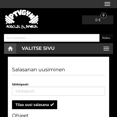
Navig
0
0 €
Haku
VALITSE SIVU
Navig
Etusivu
Tili
Salasana unohtunut?
Salasanan uusiminen
Sähköposti:
Tilaa uusi salasana
Ohjeet