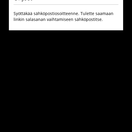
Syöttäkää sähköpostiosoitteenne. Tulette saamaan
linkin salasanan vaihtamiseen sähköpostitse.