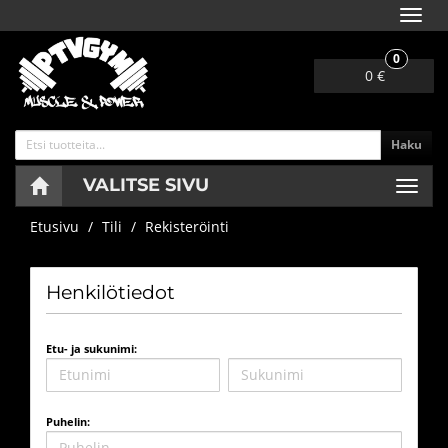
Navig
0
0 €
Haku
VALITSE SIVU
Navig
Etusivu
Tili
Rekisteröinti
Henkilötiedot
Etu- ja sukunimi:
Puhelin: