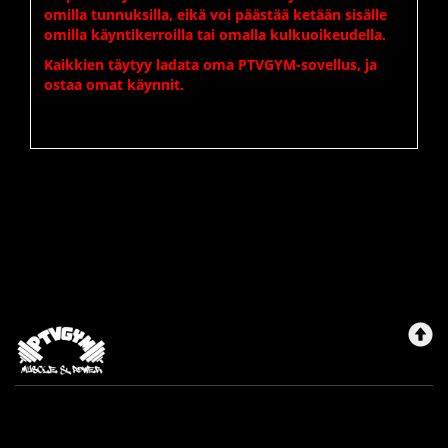
omilla tunnuksilla, eikä voi päästää ketään sisälle
omilla käyntikerroilla tai omalla kulkuoikeudella.
Kaikkien täytyy ladata oma PTVGYM-sovellus, ja
ostaa omat käynnit.
Ptvgymjoensuu
Maksutavat
Sopimusehdot
Rekisteriseloste
Yhteystiedot