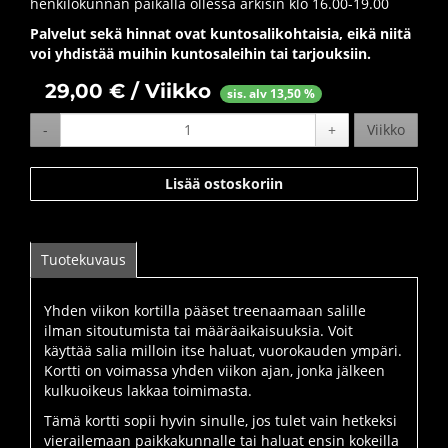
henkilökunnan paikalla ollessa arkisin klo 16.00-19.00
Palvelut sekä hinnat ovat kuntosalikohtaisia, eikä niitä
voi yhdistää muihin kuntosaleihin tai tarjouksiin.
29,00
€ / Viikko
sis. alv 13,50 %
-
+
Viikko
Lisää ostoskoriin
Tuotekuvaus
Yhden viikon kortilla pääset treenaamaan salille
ilman sitoutumista tai määräaikaisuuksia. Voit
käyttää salia milloin itse haluat, vuorokauden ympäri.
Kortti on voimassa yhden viikon ajan, jonka jälkeen
kulkuoikeus lakkaa toimimasta.
Tämä kortti sopii hyvin sinulle, jos tulet vain hetkeksi
vierailemaan paikkakunnalle tai haluat ensin kokeilla