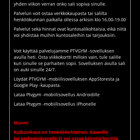
yhden viikon verran onko sali sopiva sinulle.
Palvelun voit ostaa verkkokaupasta tai salilta
henkilökunnan paikalla ollessa arkisin klo 16.00-19.00
Palvelut sekä hinnat ovat kuntosalikohtaisia, eikä niitä
voi yhdistää muihin kuntosaleihin tai tarjouksiin.
Voit käyttää palvelujamme PTVGYM -sovelluksen
avulla heti. Osta viikkokortti milloin vain, tule salille
kun sinulle se parhaiten sopii. Sovelluksen avulla sali
on auki sinulle 24/7.
Löydät PTVGYM -mobiilisovelluksen AppStoresta ja
Google Play -kaupasta.
Lataa Ptvgym -mobiilisovellus Androidille
Lataa Ptvgym -mobiilisovellus iPhonelle
Huom!
Kulkuoikeus on henkilökohtainen. Kaverille
tai perheenjäsenelle EI voi ostaa käyntiä/korttia