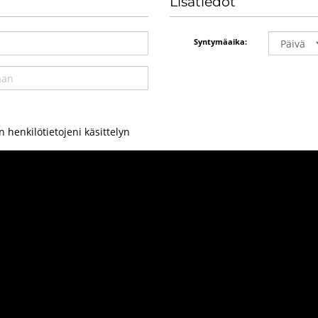
Lisätiedot
Syntymäaika:
 henkilötietojeni käsittelyn