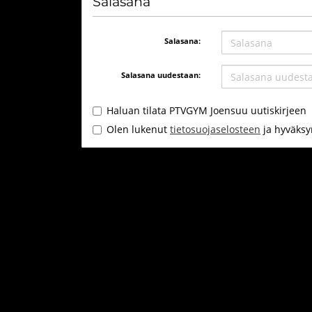
Salasana
Salasana:
Salasana uudestaan:
Haluan tilata PTVGYM Joensuu uutiskirjeen
Olen lukenut
tietosuojaselosteen
ja hyväksyn