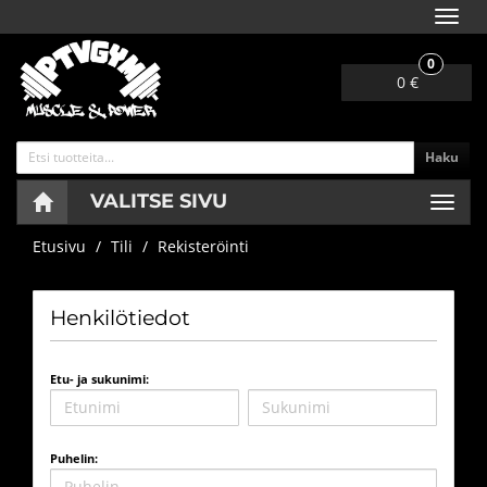
Navig
0
0 €
Haku
VALITSE SIVU
Navig
Etusivu
Tili
Rekisteröinti
Henkilötiedot
Etu- ja sukunimi:
Puhelin: