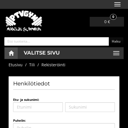
Navig
0
0 €
Haku
VALITSE SIVU
Navig
Etusivu
Tili
Rekisteröinti
Henkilötiedot
Etu- ja sukunimi:
Puhelin: