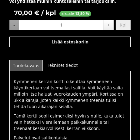
voi yhdistää muihin kuntosaleihin tai tarjouksiin.
70,00 € / kpl
sis. alv 13,50 %
-
+
Kpl
Lisää ostoskoriin
Tekniset tiedot
Tuotekuvaus
Kymmenen kerran kortti oikeuttaa kymmeneen
käyntikertaan valitsemallasi salilla. Voit käyttää salia
milloin itse haluat, vuorokauden ympäri. Kortissa on
3kk aikaraja, joten kaikki kymmenen treeniä tulisi
tehdä tuon aikarajan sisällä.
Tämä kortti sopii esimerkiksi hyvin sinulle, kuka tulet
vain hetkeksi vierailemaan paikkakunnalle tai
treenaat keskiarvollisesti kerran viikkoon.
​Palvelut ovat salikohtaisia.