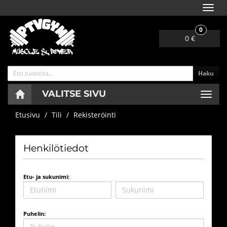
Navig
0
0 €
Haku
VALITSE SIVU
Navig
Etusivu
Tili
Rekisteröinti
Henkilötiedot
Etu- ja sukunimi:
Puhelin: