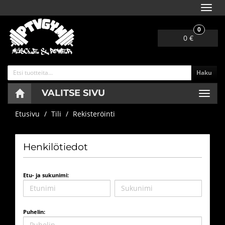
Navig
0
0 €
Haku
VALITSE SIVU
Navig
Etusivu
Tili
Rekisteröinti
Henkilötiedot
Etu- ja sukunimi:
Puhelin: