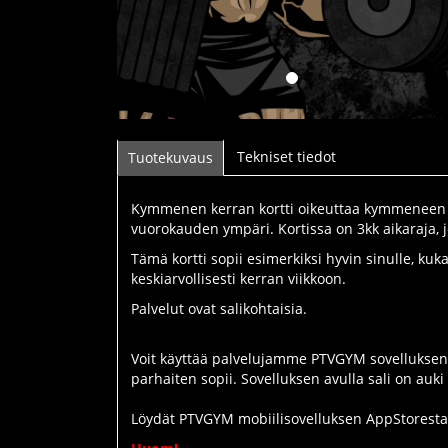
Tekniset tiedot
Tuotekuvaus
Kymmenen kerran kortti oikeuttaa kymmeneen käyn
vuorokauden ympäri. Kortissa on 3kk aikaraja, j
Tämä kortti sopii esimerkiksi hyvin sinulle, kuk
keskiarvollisesti kerran viikkoon.
​Palvelut ovat salikohtaisia.
Voit käyttää palvelujamme PTVGYM sovelluksen avu
parhaiten sopii. Sovelluksen avulla sali on auki 
Löydät PTVGYM mobiilisovelluksen AppStoresta 