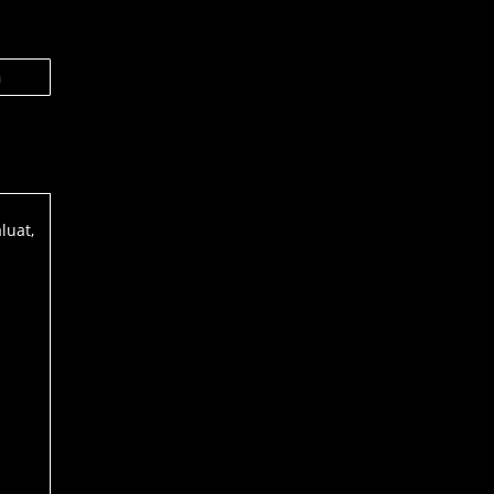
n
luat,