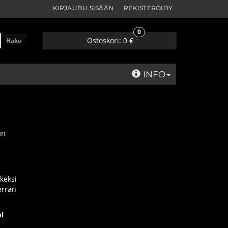
KIRJAUDU SISÄÄN
REKISTERÖIDY
0
Ostoskori:
0 €
Haku
INFO
an
tkeksi
erran
oi