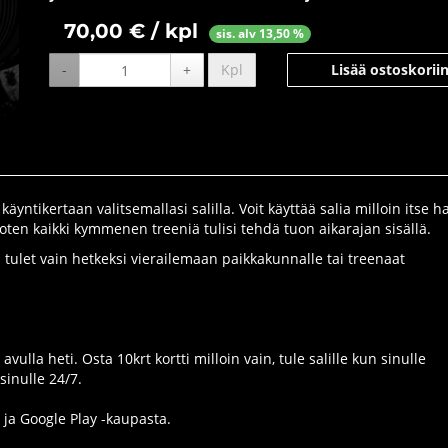
70,00 € / kpl
sis. alv 13,50 %
-
+
Kpl
Lisää ostoskorii
tikertaan valitsemallasi salilla. Voit käyttää salia milloin itse ha
oten kaikki kymmenen treeniä tulisi tehdä tuon aikarajan sisällä.
a tulet vain hetkeksi vierailemaan paikkakunnalle tai treenaat
lla heti. Osta 10krt kortti milloin vain, tule salille kun sinulle
sinulle 24/7.
ja Google Play -kaupasta.