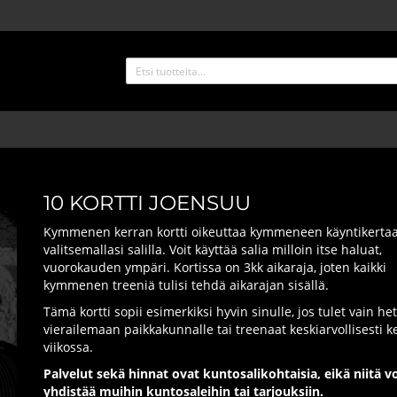
10 KORTTI JOENSUU
Kymmenen kerran kortti oikeuttaa kymmeneen käyntikerta
valitsemallasi salilla. Voit käyttää salia milloin itse haluat,
vuorokauden ympäri. Kortissa on 3kk aikaraja, joten kaikki
kymmenen treeniä tulisi tehdä aikarajan sisällä.
Tämä kortti sopii esimerkiksi hyvin sinulle, jos tulet vain he
vierailemaan paikkakunnalle tai treenaat keskiarvollisesti k
viikossa.
Palvelut sekä hinnat ovat kuntosalikohtaisia, eikä niitä v
yhdistää muihin kuntosaleihin tai tarjouksiin.