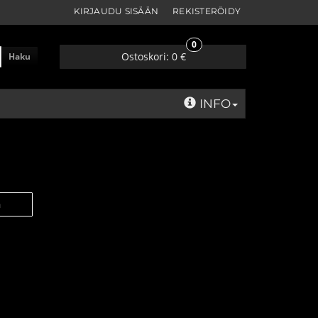
KIRJAUDU SISÄÄN
REKISTERÖIDY
0
Ostoskori:
0 €
Haku
INFO
n