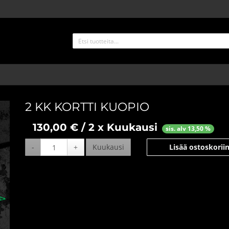
2 KK KORTTI KUOPIO
130,00
€ / 2 x Kuukausi
sis. alv 13,50 %
-
+
Kuukausi
Lisää ostoskorii