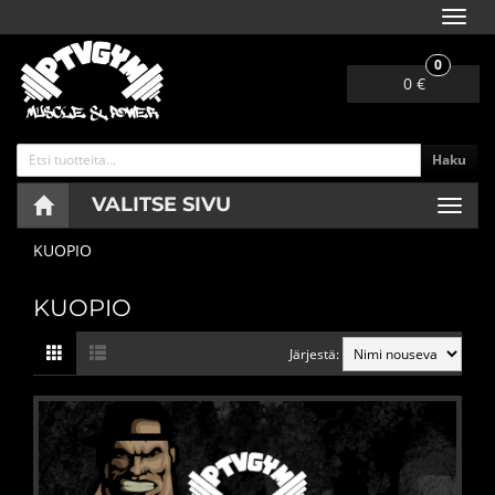
Navig
0
0 €
Haku
VALITSE SIVU
Navig
KUOPIO
KUOPIO
Järjestä: